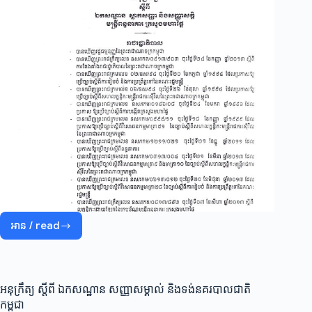
អាន / read
អនុក្រឹត្យ
ស្តីពី
ឯក
សណ្ឋាន
ស្លាក
អនុក្រឹត្យ ស្ដីពី ឯកសណ្ឋាន សញ្ញាសម្គាល់ និងទង់នគរបាលជាតិ
សញ្ញា
កម្ពុជា
និង