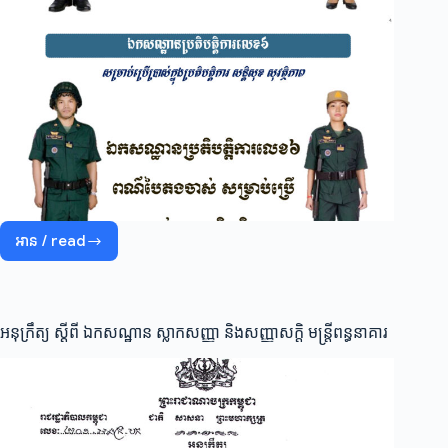
អាន / read
ឯក
សណ្ឋាន
ស្លាក
សញ្ញា
និង
អនុក្រឹត្យ ស្តីពី ឯកសណ្ឋាន ស្លាកសញ្ញា និងសញ្ញាសក្តិ មន្ត្រីពន្ធនាគារ
សញ្ញា
សក្តិ
មន្ត្រី
ពន្ធនាគារ