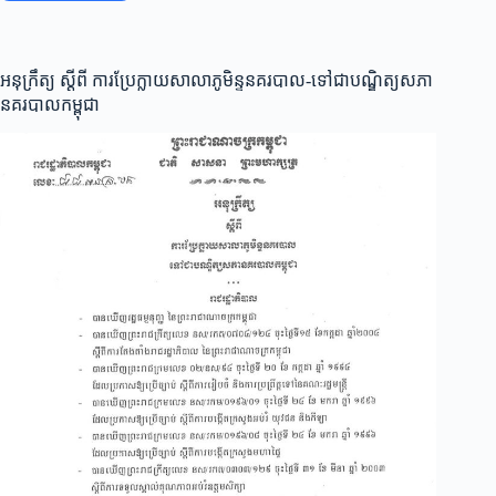
ស្ដីពី
ឯក
សណ្ឋាន
សញ្ញា
អនុក្រឹត្យ ស្តីពី ការប្រែក្លាយសាលាភូមិន្ទនគរបាល-ទៅជាបណ្ឌិត្យសភា
សម្គាល់
នគរបាលកម្ពុជា
និងទង់
នគរបាល
ជាតិ
កម្ពុជា