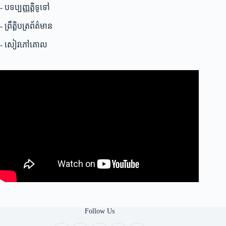
កម្ពុជា
- បទប្បញ្ញត្តិទូទៅ
- ព្រឹត្តិបត្រព័ត៌មាន
- សៀវភៅគោល
Follow Us