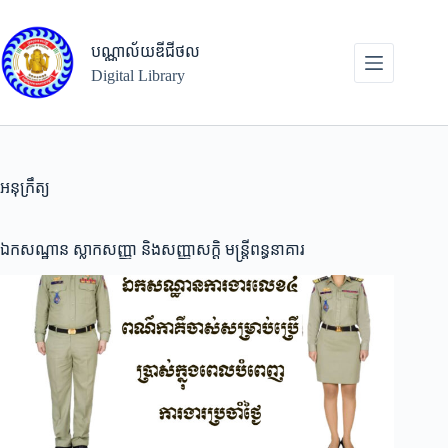
Skip
to
content
បណ្ណាល័យឌីជីថល
Digital Library
អនុក្រឹត្យ
ឯកសណ្ឋាន ស្លាកសញ្ញា និងសញ្ញាសក្តិ មន្ត្រីពន្ធនាគារ