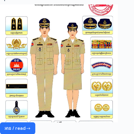
សញ្ញា
សក្តិ
មន្ត្រី
ពន្ធនាគារ
អាន / read
អនុក្រឹត្យ