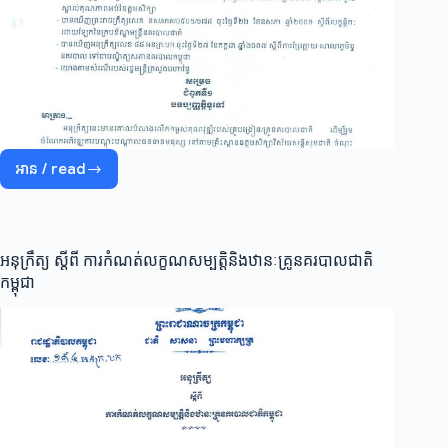
អាន / read
អនុក្រឹត្យ
ស្តីពី
ការ
ផ្តល់
ឋានៈ
អនុក្រឹត្យ ស្តីពី ការកំណត់លក្ខណសម្បត្តិនិងឋានៈគ្រូនគរបាលជាតិ
សាស្ត្រាចារ្យ
កម្ពុជា
ក្នុង
វិស័យ
សន្តិ
សុខ
ជាតិ