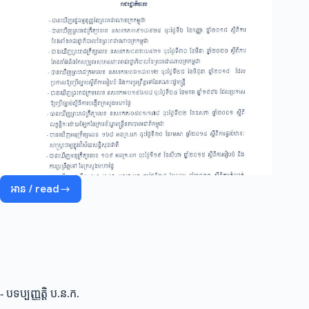
អាន / read
អនុក្រឹត្យ
ស្តីពី
ការ
កំណត់
លក្ខណសម្បត្តិ
និង
ឋានៈ
គ្រូ
នគរបាល
- បទប្បញ្ញត្តិ ប.ន.ក.
ជាតិ