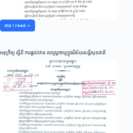
អាន / read
អនុក្រឹត្យ
ស្តីពី
ការ
ប្រែ
ក្លាយ
អនុក្រឹត្យ ស្តីពី ការផ្តល់ឋានៈសាស្ត្រាចារ្យក្នុងវិស័យសន្តិសុខជាតិ
សាលា
ភូមិន្ទ
នគរបាល-
ទៅ
ជា
បណ្ឌិត្យសភា
នគរបាល
កម្ពុជា