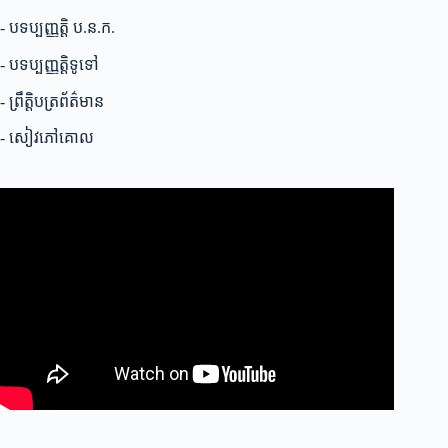
- បទប្បញ្ញត្តិ ប.ន.ក.
- បទប្បញ្ញត្តិទូទៅ
- ព្រឹត្តិបត្រព័ត៌មាន
- សៀវភៅគោល