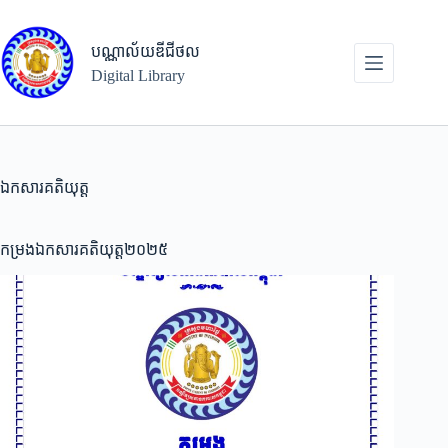
Skip
to
content
បណ្ណាល័យឌីជីថល
Digital Library
ឯកសារគតិយុត្ត
កម្រងឯកសារគតិយុត្ត២០២៥