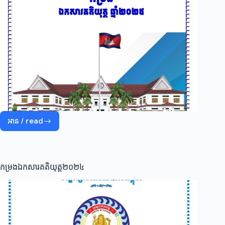
អាន / read
កម្រង
ឯកសារគតិយុត្ត២០២៥
កម្រងឯកសារគតិយុត្ត២០២៤