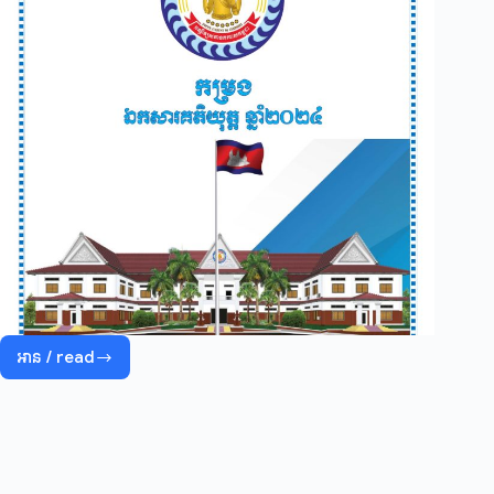
អាន / read
កម្រង
ឯកសារគតិយុត្ត២០២៤