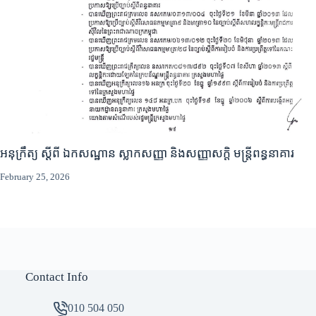
អនុក្រឹត្យ ស្តីពី ឯកសណ្ឋាន ស្លាកសញ្ញា និងសញ្ញាសក្តិ មន្ត្រីពន្ធនាគារ
February 25, 2026
Contact Info
010 504 050