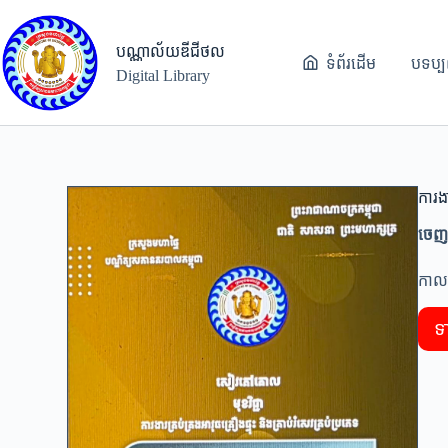
Skip
to
content
បណ្ណាល័យឌីជីថល
ទំព័រដើម
បទប្បញ
Digital Library
ការងា
ចេញ
កាលប
ទ