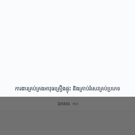
ការងារគ្រប់គ្រងអាវុធគ្រឿងផ្ទុះ និងគ្រាប់រំសេវគ្រប់ប្រភេទ