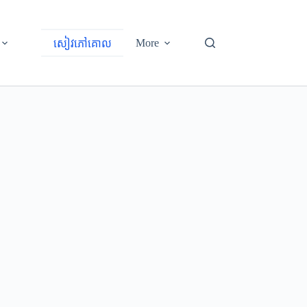
More
សៀវភៅគោល