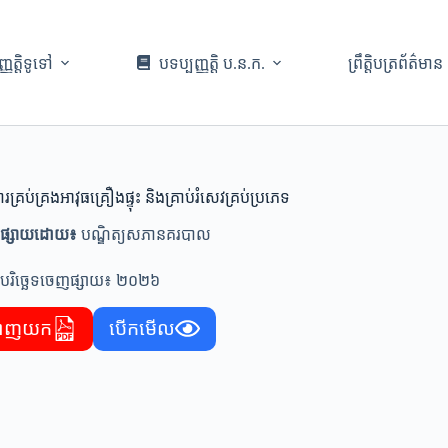
្ញត្តិទូទៅ
បទប្បញ្ញត្តិ ប.ន.ក.
ព្រឹត្តិបត្រព័ត៌មាន
រគ្រប់គ្រងអាវុធគ្រឿងផ្ទុះ និងគ្រាប់រំសេវគ្រប់ប្រភេទ
ផ្សាយដោយ៖
បណ្ឌិត្យសភានគរបាល
រិច្ឆេទចេញផ្សាយ៖ ២០២៦
ាញយក
បើកមើល