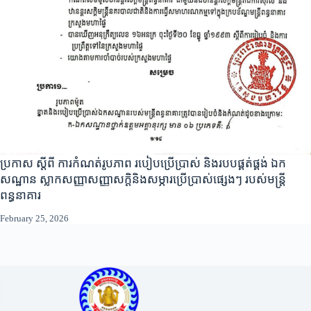
ប្រកាស ស្តីពី ការកំណត់រូបភាព របៀបប្រើប្រាស់ និងរបបផ្គត់ផ្គង់ ឯក
សណ្ឋាន ស្លាកសញ្ញាសញ្ញាសក្តិនិងសម្ភារប្រើប្រាស់ផ្សេងៗ របស់មន្ត្រី
ពន្ធនាគារ
February 25, 2026