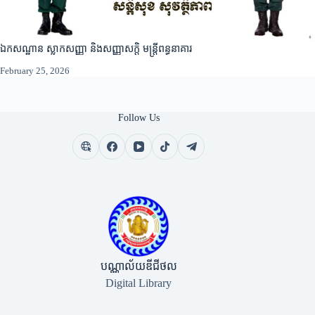
ឯកសណ្ឋាន ស្លាកសញ្ញា និងសញ្ញាសក្តិ មន្ត្រីពន្ធនាគារ
February 25, 2026
Follow Us
បណ្ណាល័យឌីជីថល
Digital Library