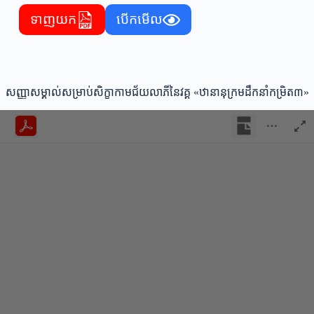
ទាញយក
បើកមើល
សញ្ញាសម្គាល់សម្រាប់សិក្ខាកាមជ័យលាភីនៃវគ្គ «ឋានានុក្រមដឹកនាំកម្រិត៣»