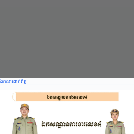
ឯកសារពាក់ព័ន្ធ