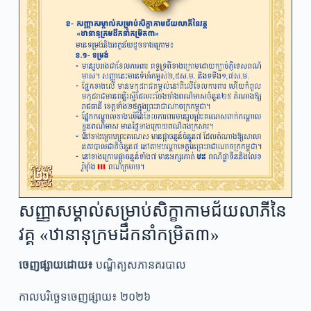
សញ្ញាសម្គាល់សម្រាប់សិក្ខាកាមជ័យលាភីនៃ
វគ្គ «ឋានានុក្រមដឹកនាំកម្រិត៣»
ចេញផ្សាយដោយ៖
បណ្ឌិត្យសភានគរបាល
កាលបរិច្ឆេទចេញផ្សាយ៖ ២០២៦